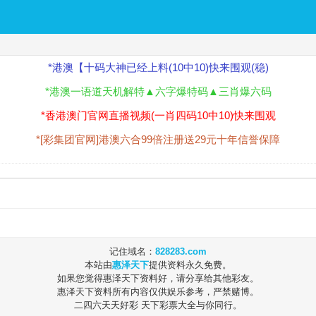
*港澳【十码大神已经上料(10中10)快来围观(稳)
*港澳一语道天机解特▲六字爆特码▲三肖爆六码
*香港澳门官网直播视频(一肖四码10中10)快来围观
*[彩集团官网]港澳六合99倍注册送29元十年信誉保障
记住域名：
828283.com
本站由
惠泽天下
提供资料永久免费。
如果您觉得惠泽天下资料好，请分享给其他彩友。
惠泽天下资料所有内容仅供娱乐参考，严禁赌博。
二四六天天好彩 天下彩票大全与你同行。