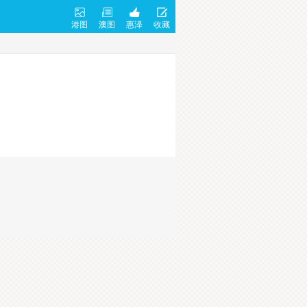
港图
澳图
惠泽
收藏